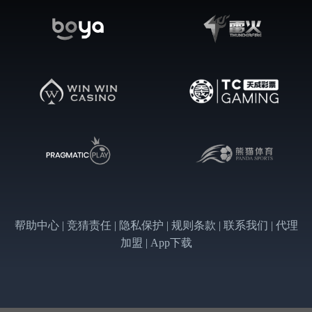
帮助中心 | 竞猜责任 | 隐私保护 | 规则条款 | 联系我们 | 代理
加盟 | App下载