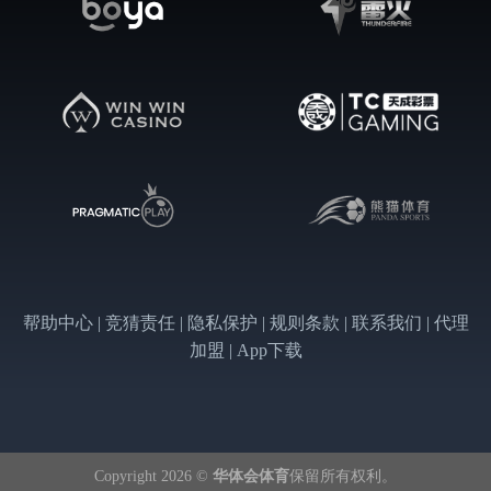
帮助中心 | 竞猜责任 | 隐私保护 | 规则条款 | 联系我们 | 代理
加盟 | App下载
Copyright 2026 ©
华体会体育
保留所有权利。