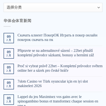
华
体
会
华体会体育新闻
游
戏
分
Скачать клиент ПокерОК Играть в покер онлайн
09
类
покерок скачать на пк
2 月
Připravte se na adrenalinové sázení – 22bet přináší
09
kompletní průvodce sázkami, bonusy a herními záž
2 月
Proč si vybrat právě 22bet – Kompletní průvodce světem
09
online her a sázek pro české hráče
2 月
7slots Casino ve Türk oyuncular için en iyi slot
09
makineleri 2026
2 月
Lappel du jeu Maximisez vos gains avec le
09
spinogambino bonus et transformez chaque session en
2 月
une e