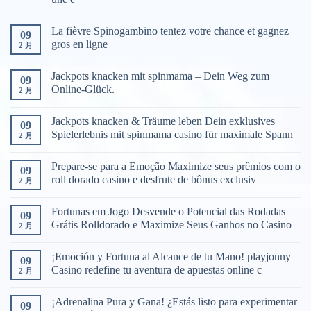
La fièvre Spinogambino tentez votre chance et gagnez
09
gros en ligne
2 月
Jackpots knacken mit spinmama – Dein Weg zum
09
Online-Glück.
2 月
Jackpots knacken & Träume leben Dein exklusives
09
Spielerlebnis mit spinmama casino für maximale Spann
2 月
Prepare-se para a Emoção Maximize seus prêmios com o
09
roll dorado casino e desfrute de bônus exclusiv
2 月
Fortunas em Jogo Desvende o Potencial das Rodadas
09
Grátis Rolldorado e Maximize Seus Ganhos no Casino
2 月
¡Emoción y Fortuna al Alcance de tu Mano! playjonny
09
Casino redefine tu aventura de apuestas online c
2 月
¡Adrenalina Pura y Gana! ¿Estás listo para experimentar
09