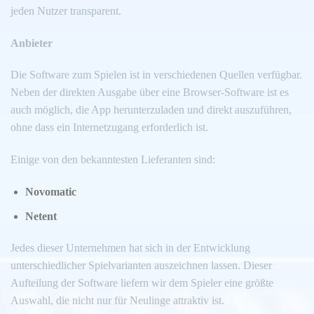
jeden Nutzer transparent.
Anbieter
Die Software zum Spielen ist in verschiedenen Quellen verfügbar.
Neben der direkten Ausgabe über eine Browser-Software ist es
auch möglich, die App herunterzuladen und direkt auszuführen,
ohne dass ein Internetzugang erforderlich ist.
Einige von den bekanntesten Lieferanten sind:
Novomatic
Netent
Jedes dieser Unternehmen hat sich in der Entwicklung
unterschiedlicher Spielvarianten auszeichnen lassen. Dieser
Aufteilung der Software liefern wir dem Spieler eine größte
Auswahl, die nicht nur für Neulinge attraktiv ist.