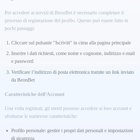
Per accedere ai servizi di BeonBet è necessario completare il
processo di registrazione del profilo. Questo può essere fatto in
pochi passaggi:
Cliccare sul pulsante "Iscriviti" in cima alla pagina principale
Inserire i dati richiesti, come nome e cognome, indirizzo e-mail
e password
Verificare l’indirizzo di posta elettronica tramite un link inviato
da BeonBet
Caratteristiche dell’Account
Una volta registrati, gli utenti possono accedere ai loro account e
sfruttarne le numerose caratteristiche:
Profilo personale: gestire i propri dati personali e impostazioni
di sicurezza