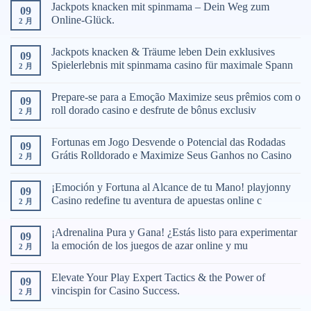
Jackpots knacken mit spinmama – Dein Weg zum
09
Online-Glück.
2 月
Jackpots knacken & Träume leben Dein exklusives
09
Spielerlebnis mit spinmama casino für maximale Spann
2 月
Prepare-se para a Emoção Maximize seus prêmios com o
09
roll dorado casino e desfrute de bônus exclusiv
2 月
Fortunas em Jogo Desvende o Potencial das Rodadas
09
Grátis Rolldorado e Maximize Seus Ganhos no Casino
2 月
¡Emoción y Fortuna al Alcance de tu Mano! playjonny
09
Casino redefine tu aventura de apuestas online c
2 月
¡Adrenalina Pura y Gana! ¿Estás listo para experimentar
09
la emoción de los juegos de azar online y mu
2 月
Elevate Your Play Expert Tactics & the Power of
09
vincispin for Casino Success.
2 月