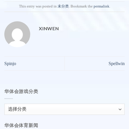
This entry was posted in
未分类
. Bookmark the
permalink
.
XINWEN
Spinjo
Spellwin
华体会游戏分类
华
体
会
华体会体育新闻
游