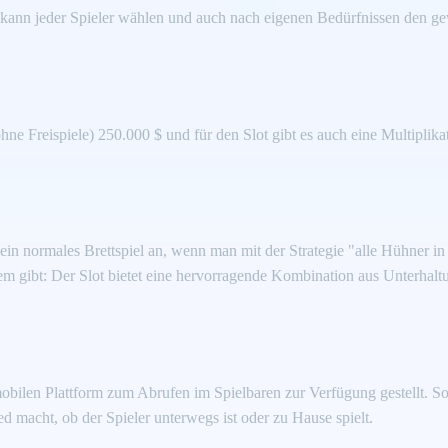
ier kann jeder Spieler wählen und auch nach eigenen Bedürfnissen den 
e Freispiele) 250.000 $ und für den Slot gibt es auch eine Multiplika
e ein normales Brettspiel an, wenn man mit der Strategie "alle Hühner in
lem gibt: Der Slot bietet eine hervorragende Kombination aus Unterhal
obilen Plattform zum Abrufen im Spielbaren zur Verfügung gestellt. 
d macht, ob der Spieler unterwegs ist oder zu Hause spielt.