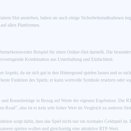
airem Slot anstreben, haben sie auch einige Sicherheitsmaßnahmen imp
auf allen Plattformen.
merkenswertes Beispiel für einen Online-Slot darstellt. Die besonde
hervorragende Kombination aus Unterhaltung und Einfachheit.
r Aspekt, da sie sich gut in den Hintergrund spielen lassen und so nich
e beste Funktion des Spiels; er kann wertvolle Symbole ersetzen oder so
iele und Bonusbeträge in Bezug auf Werte der eigenen Ergebnisse. Die 
n Road", also ist es kein sehr hoher Wert im Vergleich zu anderen Slot
ion sorgt dafür, dass das Spiel nicht nur ein normales Geldspiel ist. E
ikatoren spielen wollen und gleichzeitig eine attraktive RTP-Wert.