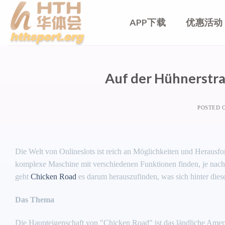
Skip
to
APP下载
优惠活动
content
Auf der Hühnerstr
POSTED 
Die Welt von Onlineslots ist reich an Möglichkeiten und Herausfo
komplexe Maschine mit verschiedenen Funktionen finden, je nach
geht
Chicken Road
es darum herauszufinden, was sich hinter diese
Das Thema
Die Haupteigenschaft von "Chicken Road" ist das ländliche Ameri