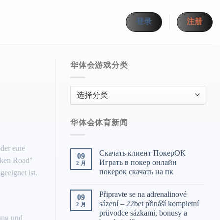
登录
注册
华体会游戏分类
华
体
会
华体会体育新闻
游
戏
分
der eine
Скачать клиент ПокерОК
09
类
icken Road"
Играть в покер онлайн
2 月
покерок скачать на пк
eeignet ist.
Připravte se na adrenalinové
09
sázení – 22bet přináší kompletní
2 月
průvodce sázkami, bonusy a
sung und