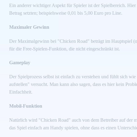
Ein anderer wichtiger Aspekt für Spieler ist der Spielbereich. H
Betrag setzten; beispielsweise 0,01 bis 5,00 Euro pro Line.
Maximaler Gewinn
Der Maximalgewinn bei "Chicken Road" beträgt im Hauptspiel (ohn
für die Free-Spielen-Funktion, die nicht eingeschränkt ist.
Gameplay
Der Spielprozess selbst ist einfach zu verstehen und fühlt sich wi
aufstellen" versucht. Man kann also sagen, dass es hier kein Prob
Einfachheit.
Mobil-Funktion
Natürlich wird "Chicken Road" auch von dem Betreiber auf der m
das Spiel einfach am Handy spielen, ohne dass es einen Unterschie