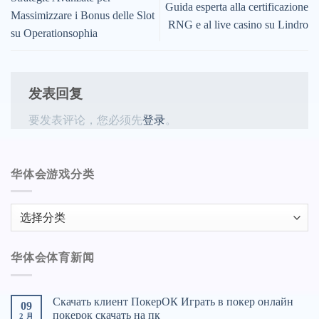
Guida esperta alla certificazione
Massimizzare i Bonus delle Slot
RNG e al live casino su Lindro
su Operationsophia
发表回复
要发表评论，您必须先
登录
。
华体会游戏分类
华
体
会
华体会体育新闻
游
戏
分
Скачать клиент ПокерОК Играть в покер онлайн
09
类
покерок скачать на пк
2 月