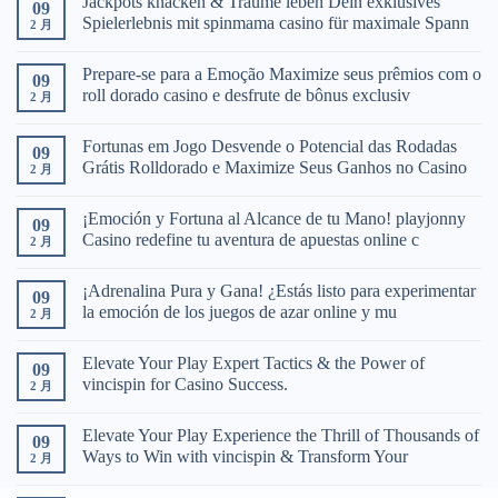
Jackpots knacken & Träume leben Dein exklusives
09
Spielerlebnis mit spinmama casino für maximale Spann
2 月
Prepare-se para a Emoção Maximize seus prêmios com o
09
roll dorado casino e desfrute de bônus exclusiv
2 月
Fortunas em Jogo Desvende o Potencial das Rodadas
09
Grátis Rolldorado e Maximize Seus Ganhos no Casino
2 月
¡Emoción y Fortuna al Alcance de tu Mano! playjonny
09
Casino redefine tu aventura de apuestas online c
2 月
¡Adrenalina Pura y Gana! ¿Estás listo para experimentar
09
la emoción de los juegos de azar online y mu
2 月
Elevate Your Play Expert Tactics & the Power of
09
vincispin for Casino Success.
2 月
Elevate Your Play Experience the Thrill of Thousands of
09
Ways to Win with vincispin & Transform Your
2 月