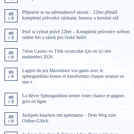
Připravte se na adrenalinové sázení – 22bet přináší
09
kompletní průvodce sázkami, bonusy a herními záž
2 月
Proč si vybrat právě 22bet – Kompletní průvodce světem
09
online her a sázek pro české hráče
2 月
7slots Casino ve Türk oyuncular için en iyi slot
09
makineleri 2026
2 月
Lappel du jeu Maximisez vos gains avec le
09
spinogambino bonus et transformez chaque session en
2 月
une e
La fièvre Spinogambino tentez votre chance et gagnez
09
gros en ligne
2 月
Jackpots knacken mit spinmama – Dein Weg zum
09
Online-Glück.
2 月