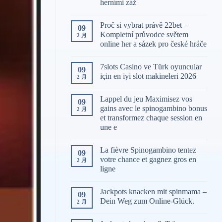
herními záž
Proč si vybrat právě 22bet –
09
Kompletní průvodce světem
2 月
online her a sázek pro české hráče
7slots Casino ve Türk oyuncular
09
için en iyi slot makineleri 2026
2 月
Lappel du jeu Maximisez vos
09
gains avec le spinogambino bonus
2 月
et transformez chaque session en
une e
La fièvre Spinogambino tentez
09
votre chance et gagnez gros en
2 月
ligne
Jackpots knacken mit spinmama –
09
Dein Weg zum Online-Glück.
2 月