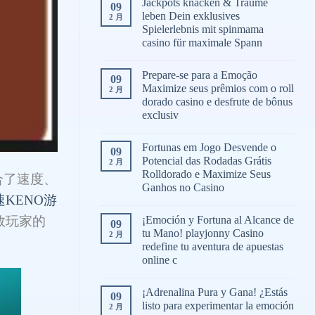
Jackpots knacken & Träume
09
leben Dein exklusives
2 月
Spielerlebnis mit spinmama
casino für maximale Spann
Prepare-se para a Emoção
09
Maximize seus prêmios com o roll
2 月
dorado casino e desfrute de bônus
exclusiv
Fortunas em Jogo Desvende o
09
Potencial das Rodadas Grátis
2 月
Rolldorado e Maximize Seus
合了速度、
Ganhos no Casino
KENO游
数玩家的
¡Emoción y Fortuna al Alcance de
09
tu Mano! playjonny Casino
2 月
redefine tu aventura de apuestas
online c
¡Adrenalina Pura y Gana! ¿Estás
09
listo para experimentar la emoción
2 月