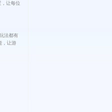
置，让每位
种玩法都有
能，让游