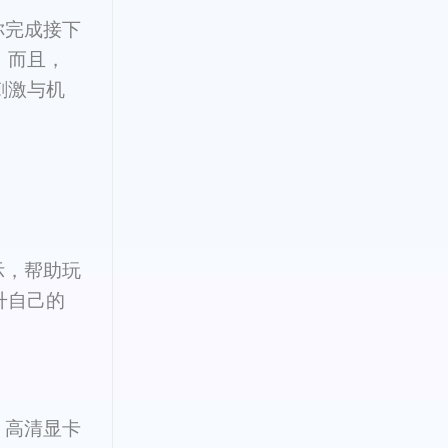
你完成接下
。而且，
刺激与机
示，帮助玩
升自己的
。
，高清显卡