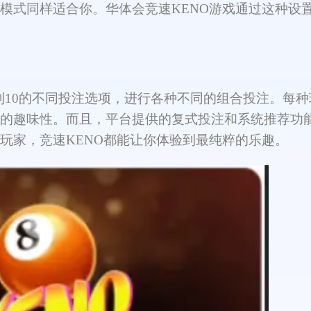
模式同样适合你。华体会竞速KENO游戏通过这种设
到10的不同投注选项，进行各种不同的组合投注。每
的趣味性。而且，平台提供的复式投注和系统推荐功
玩家，竞速KENO都能让你体验到最纯粹的乐趣。