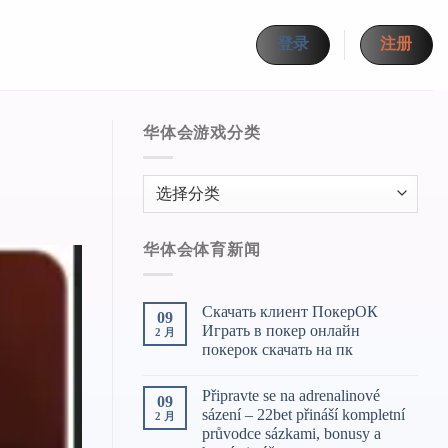
登录
注册
华体会游戏分类
华
体
会
华体会体育新闻
游
戏
分
Скачать клиент ПокерОК
09
类
Играть в покер онлайн
2 月
покерок скачать на пк
Připravte se na adrenalinové
09
sázení – 22bet přináší kompletní
2 月
průvodce sázkami, bonusy a