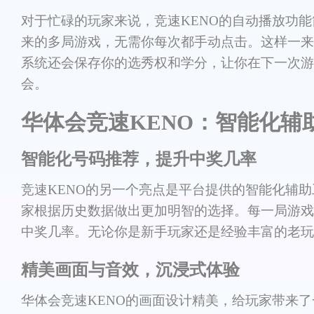
对于忙碌的玩家来说，竞速KENO的自动播放功
来的多局游戏，无需你每次都手动点击。这样一来
系统还会保存你的选秀权和学分，让你在下一次游
会。
华体会竞速KENO：智能化辅
智能化号码推荐，提升中奖几率
竞速KENO的另一个亮点是平台提供的智能化辅
家根据历史数据做出更加明智的选择。每一局游戏
中奖几率。无论你是新手玩家还是经验丰富的老玩
精美画面与音效，沉浸式体验
华体会竞速KENO的画面设计精美，给玩家带来