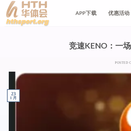
Skip
to
APP下载
优惠活动
content
竞速KENO：一
POSTED 
23
1 月