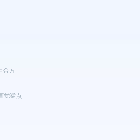
组合方
直觉猛点