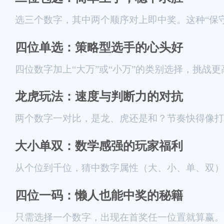
选三个数字，其中两个顺序对上即中奖。这种“保
四位单选：策略型选手的心头好
四位数字加上“大万”或“小万”的类别选择，挑战
龙虎玩法：速度与判断力的对抗
两个数字一对比，是龙、虎还是和？节奏快得像打
大小单双：数学感强的玩家福利
从个位到千位，猜中数字属性（大、小、单、双）
四位一码：懒人也能中奖的秘籍
只需选择一个数字，出现在首奖任一位置就算赢。