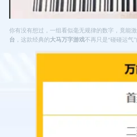
你有没有想过，一组看似毫无规律的数字，竟能
台
，这款经典的
大马万字游戏
不再只是“碰碰运气