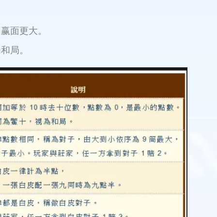
，赢面更大。
为和局。