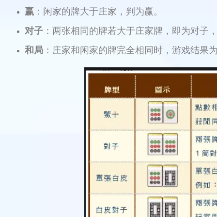
赢
：闲家的牌大于庄家，判为赢。
对子
：两张相同的牌若大于庄家牌，即为对子
和局
：庄家和闲家的牌完全相同时，游戏结果