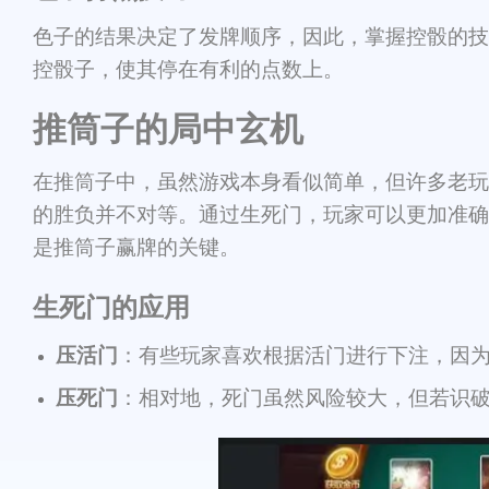
色子的结果决定了发牌顺序，因此，掌握控骰的技
控骰子，使其停在有利的点数上。
推筒子的局中玄机
在推筒子中，虽然游戏本身看似简单，但许多老玩
的胜负并不对等。通过生死门，玩家可以更加准确
是推筒子赢牌的关键。
生死门的应用
压活门
：有些玩家喜欢根据活门进行下注，因
压死门
：相对地，死门虽然风险较大，但若识