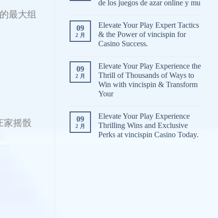
de los juegos de azar online y mu
的最大组
Elevate Your Play Expert Tactics
09
& the Power of vincispin for
2 月
Casino Success.
Elevate Your Play Experience the
09
Thrill of Thousands of Ways to
2 月
Win with vincispin & Transform
Your
Elevate Your Play Experience
09
庄家摇骰
Thrilling Wins and Exclusive
2 月
Perks at vincispin Casino Today.