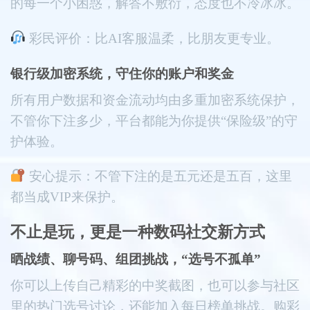
的每一个小困惑，解答不敷衍，态度也不冷冰冰。
彩民评价：比AI客服温柔，比朋友更专业。
银行级加密系统，守住你的账户和奖金
所有用户数据和资金流动均由多重加密系统保护，
不管你下注多少，平台都能为你提供“保险级”的守
护体验。
安心提示：不管下注的是五元还是五百，这里
都当成VIP来保护。
不止是玩，更是一种数码社交新方式
晒战绩、聊号码、组团挑战，“选号不孤单”
你可以上传自己精彩的中奖截图，也可以参与社区
里的热门选号讨论，还能加入每日榜单挑战。购彩