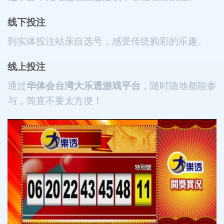
线下投注
到实体投注站亲自选号，感受传统购彩的乐趣。
线上投注
通过
华体会台湾大乐透游戏平台
，随时随地都能参
与，简直不要太方便！