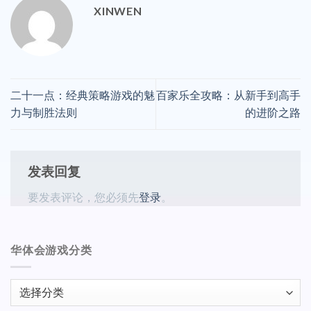
XINWEN
二十一点：经典策略游戏的魅
百家乐全攻略：从新手到高手
力与制胜法则
的进阶之路
发表回复
要发表评论，您必须先
登录
。
华体会游戏分类
华
体