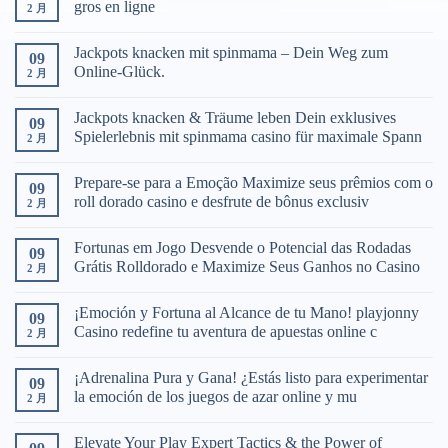
gros en ligne
2 月
Jackpots knacken mit spinmama – Dein Weg zum
09
Online-Glück.
2 月
Jackpots knacken & Träume leben Dein exklusives
09
Spielerlebnis mit spinmama casino für maximale Spann
2 月
Prepare-se para a Emoção Maximize seus prêmios com o
09
roll dorado casino e desfrute de bônus exclusiv
2 月
Fortunas em Jogo Desvende o Potencial das Rodadas
09
Grátis Rolldorado e Maximize Seus Ganhos no Casino
2 月
¡Emoción y Fortuna al Alcance de tu Mano! playjonny
09
Casino redefine tu aventura de apuestas online c
2 月
¡Adrenalina Pura y Gana! ¿Estás listo para experimentar
09
la emoción de los juegos de azar online y mu
2 月
Elevate Your Play Expert Tactics & the Power of