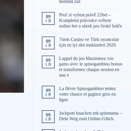
herními záž
Proč si vybrat právě 22bet –
09
Kompletní průvodce světem
2 月
online her a sázek pro české hráče
7slots Casino ve Türk oyuncular
09
için en iyi slot makineleri 2026
2 月
Lappel du jeu Maximisez vos
09
gains avec le spinogambino bonus
2 月
et transformez chaque session en
une e
La fièvre Spinogambino tentez
09
votre chance et gagnez gros en
2 月
ligne
Jackpots knacken mit spinmama –
09
Dein Weg zum Online-Glück.
2 月