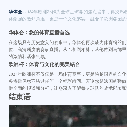
华体会
–
2024年欧洲杯作为全球足球界的焦点盛事，再次
路豪强的激烈角逐，更是一个文化盛宴，融合了欧洲各国的
华体会：您的体育直播首选
在这场具有历史意义的赛事中，华体会再次成为体育粉丝们
位、高清晰度的赛事直播。从巴黎到柏林，从伦敦到马德里
的激情和紧张气氛。
欧洲杯：体育与文化的完美结合
2024年欧洲杯不仅仅是一场体育赛事，更是跨越国界的文
务将确保您不错过任何一个精彩瞬间。无论您是法国的骄傲
供全面的报道和分析，让您深入了解每支球队的战术部署和
结束语