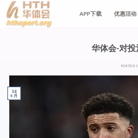
Skip
to
APP下载
优惠活动
content
华体会-对
POSTED 
14
6 月