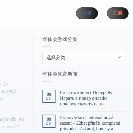
登录
注册
华体会游戏分类
华
体
会
华体会体育新闻
游
戏
cij s
分
 za svoje
Скачать клиент ПокерОК
09
类
Играть в покер онлайн
oje
2 月
покерок скачать на пк
Připravte se na adrenalinové
09
a pritožb. Ali
sázení – 22bet přináší kompletní
2 月
kar bo všeč
průvodce sázkami, bonusy a