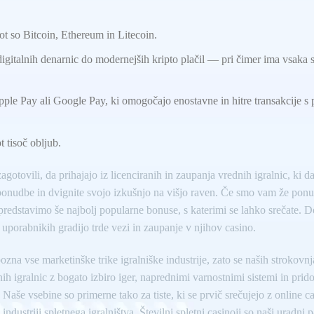
ot so Bitcoin, Ethereum in Litecoin.
igitalnih denarnic do modernejših kripto plačil — pri čimer ima vsaka 
Apple Pay ali Google Pay, ki omogočajo enostavne in hitre transakcije s
 tisoč obljub.
otovili, da prihajajo iz licenciranih in zaupanja vrednih igralnic, ki d
e ponudbe in dvignite svojo izkušnjo na višjo raven. Če smo vam že ponu
predstavimo še najbolj popularne bonuse, s katerimi se lahko srečate. Do
 uporabnikih gradijo trde vezi in zaupanje v njihov casino.
pozna vse marketinške trike igralniške industrije, zato se naših strokovn
tnih igralnic z bogato izbiro iger, naprednimi varnostnimi sistemi in prid
 Naše vsebine so primerne tako za tiste, ki se prvič srečujejo z online c
dustriji spletnega igralništva. Številni spletni casinoji so naši uradni pa