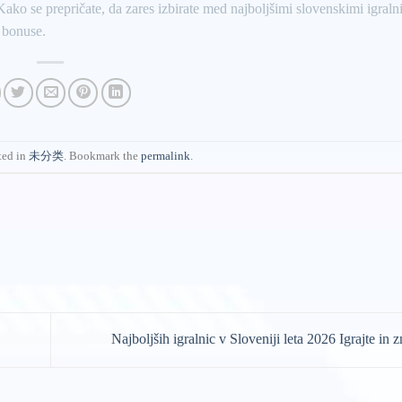
. Kako se prepričate, da zares izbirate med najboljšimi slovenskimi igral
e bonuse.
ted in
未分类
. Bookmark the
permalink
.
Najboljših igralnic v Sloveniji leta 2026 Igrajte in