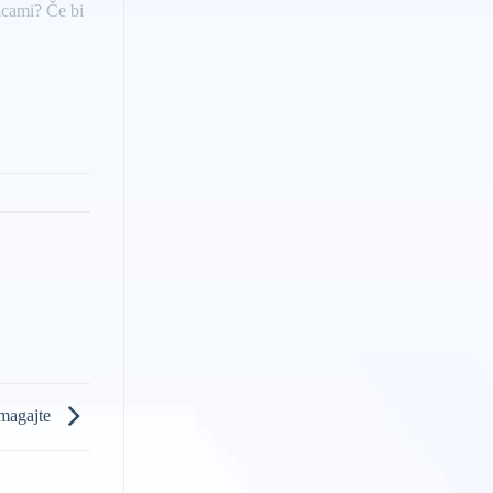
nicami? Če bi
 zmagajte