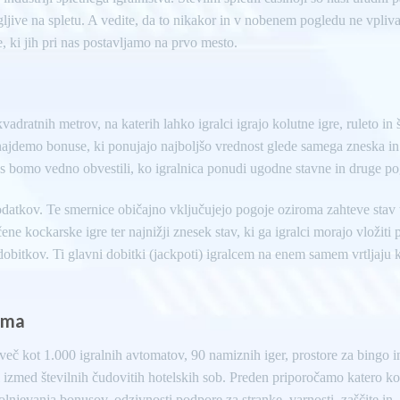
ljive na spletu. A vedite, da to nikakor in v nobenem pogledu ne vpliv
e, ki jih pri nas postavljamo na prvo mesto.
adratnih metrov, na katerih lahko igralci igrajo kolutne igre, ruleto in
 najdemo bonuse, ki ponujajo najboljšo vrednost glede samega zneska in 
vas bomo vedno obvestili, ko igralnica ponudi ugodne stavne in druge po
datkov. Te smernice običajno vključujejo pogoje oziroma zahteve stav 
e kockarske igre ter najnižji znesek stav, ki ga igralci morajo vložiti 
obitkov. Ti glavni dobitki (jackpoti) igralcem na enem samem vrtljaju 
nama
več kot 1.000 igralnih avtomatov, 90 namiznih iger, prostore za bingo i
i izmed številnih čudovitih hotelskih sob. Preden priporočamo katero ko
zpolnjevanja bonusov, odzivnosti podpore za stranke, varnosti, zaščite in