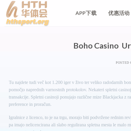
Skip
to
APP下载
优惠活动
content
Boho Casino ️ Ur
POSTED
Tu najdete tudi več kot 1.200 iger v živo ter veliko radodarnih b
pomočjo naprednih varnostnih protokolov. Nekateri spletni casinoji
transakcije. Spletni casinoji ponujajo različne mize Blackjacka z 
preference in proračun.
Igralnice z licenco, to je na trgu, morajo biti podvržene rednim re
pa imajo nelicencirana ali slabo regulirana spletna mesta le malo 