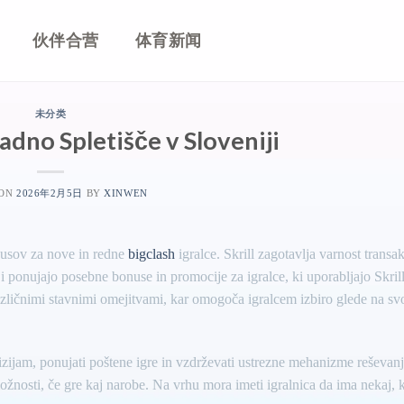
伙伴合营
体育新闻
未分类
adno Spletišče v Sloveniji
 ON
2026年2月5日
BY
XINWEN
onusov za nove in redne
bigclash
igralce. Skrill zagotavlja varnost transak
 ponujajo posebne bonuse in promocije za igralce, ki uporabljajo Skrill
različnimi stavnimi omejitvami, kar omogoča igralcem izbiro glede na sv
vizijam, ponujati poštene igre in vzdrževati ustrezne mehanizme reševanj
možnosti, če gre kaj narobe. Na vrhu mora imeti igralnica da ima nekaj, 